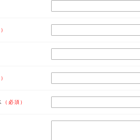
）
須）
須）
ス
（必須）