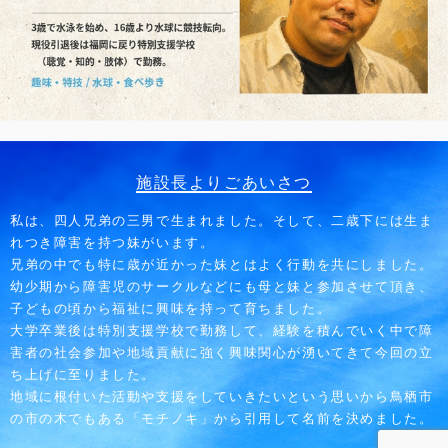
施設長よりごあいさつ
私は、四人兄弟の三男で生まれました。そして、二歳下には生ま
れつき障害を持つ妹がいます。
兄弟の中でも特に歳が近かった妹とはよく行動を共にしました。
幼少期から障害児のサークルなどにも母と妹と参加させて頂き、
子どもの頃から福祉に興味を持って育ちました。
大学卒業後は特別支援学校で勤務して、経験を積んでいく中で障
害者の社会参加や地域貢献に強く興味関心が湧いてきて今回の立
ち上げに至りました。
地域に根付いた活動や支援をしていきたいという思いから鳥栖市
の市の木でもある「モチノキ」から引用して名前を決めました。